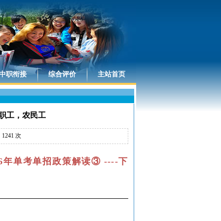
中职衔接
综合评价
主站首页
下岗职工，农民工
：
1241
次
26年单考单招政策解读
③
----下岗职工，农民工