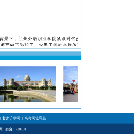
背景下，兰州外语职业学院紧跟
时代步伐，同时为贯彻
落实甘肃
招专项面向下岗职工、农民工等社会群体开放，旨在拓宽社会人员
|
甘肃升学网
|
高考网址导航
 邮编：730101