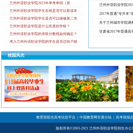
·
兰州外语职业学院2023年单考单招（原
·
兰州外语职业学院20
·
兰州外语职业学院学生在校是否可以套读本
·
2017年普通“专升
·
兰州外语职业学院学生是否可以辅修第二专
·
关于兰州城市学院调整
·
兰州外语职业学院是什么性质的学校？
·
甘肃省2017年普通
·
兰州外语职业学院的录取分数线如何确定？
·
考入兰州外语职业学院的学生是否迁转户籍
校园风光
教育部阳光高考信息平台
|
中国教育网甘肃分站
|
高考填报
版权所有
©
2003-2021 兰州外语职业学院招生办