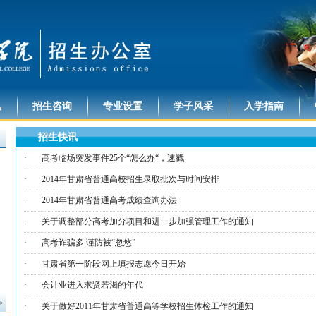
讯
招生咨询
专业设置
学子风采
入学指南
招生快讯
·
高考临场突发事件25个“怎么办“，速戳
·
2014年甘肃省普通高校招生录取批次与时间安排
·
2014年甘肃省普通高考成绩查询办法
·
关于调整部分高考加分项目和进一步加强管理工作的通知
·
高考诈骗多 谨防被“忽悠”
·
甘肃省第一阶段网上填报志愿今日开始
·
会计业进入求贤若渴的年代
>
·
关于做好2011年甘肃省普通高等学校招生体检工作的通知