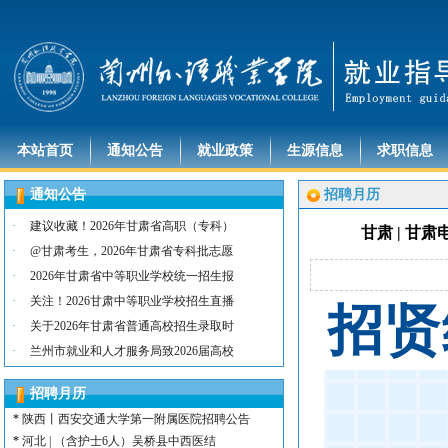
本站首页
通知公告
就业政策
生源信息
求职信息
通知公告
招聘月历
·
建议收藏！2026年甘肃省高职（专科）
甘肃 | 甘
·
@甘肃考生，2026年甘肃省专科批志愿
·
2026年甘肃省中等职业学校统一招生报
招
贤
·
关注！2026甘肃中等职业学校招生直播
·
关于2026年甘肃省普通高校招生录取时
*
河北 | （含护士15名）唐山康诚医院
·
兰州市就业和人才服务局致2026届高校
*
内蒙古 | （含护士3人）兴安长生肾病
*
宁夏 | （含护士2名）灵武市福灵养老
招聘月历
*
陕西 | （含护士5人）宝鸡蔡家坡普安
*
陕西丨西安交通大学第一附属医院招聘公告
*
河北 | （含护士6人）吴桥县中西医结