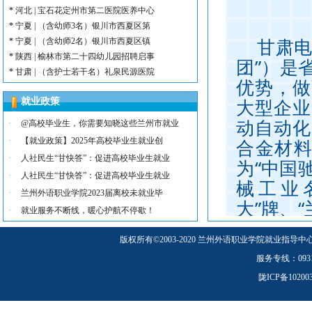
*
河北 | 宝石花定州市第二医院医养中心
*
宁夏 | （含幼师3名）银川市西夏区第
甘肃电
*
宁夏 | （含幼师2名）银川市西夏区镇
*
陕西 | 榆林市第二十四幼儿园招聘启事
团”）是
*
甘肃 | （含护士若干名）礼泉民源医院
优势，做
*
陕西 | （含护士3名）汉滨区第三人民
大型企业
就业政策
*
河北 | （含护士15名）唐山康诚医院
*
内蒙古 | （含护士3人）兴安长生肾病
动自动化
·
@高校毕业生，你需要知晓这些兰州市就业
*
宁夏 | （含护士2名）灵武市福灵养老
合金材料
·
【就业政策】2025年高校毕业生就业创
*
陕西 | （含护士5人）宝鸡蔡家坡普安
·
人社民生“甘快答”：促进高校毕业生就业
为“中国
*
陕西丨西安交通大学第一附属医院招聘公告
·
人社民生“甘快答”：促进高校毕业生就业
*
河北 | （含护士6人）吴桥县中西医结
械工业名
·
兰州外语职业学院2023届离校未就业毕
*
河北 | 宝石花定州市第二医院医养中心
大”牌、
*
宁夏 | （含幼师3名）银川市西夏区第
·
就业服务不断线，暖心护航不停歇！
一劳动奖
*
宁夏 | （含幼师2名）银川市西夏区镇
版权所有
©
2003-2020 兰州外语职业学院就业指导中
*
陕西 | 榆林市第二十四幼儿园招聘启事
械工业质
*
甘肃 | （含护士若干名）礼泉民源医院
服务专线：0931-5
机电行业
*
陕西 | （含护士3名）汉滨区第三人民
陇ICP备1020
品牌”“
500强”