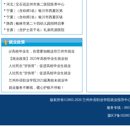
*
河北 | 宝石花定州市第二医院医养中心
*
宁夏 | （含幼师3名）银川市西夏区第
*
宁夏 | （含幼师2名）银川市西夏区镇
*
陕西 | 榆林市第二十四幼儿园招聘启事
*
甘肃 | （含护士若干名）礼泉民源医院
*
陕西 | （含护士3名）汉滨区第三人民
就业政策
*
河北 | （含护士15名）唐山康诚医院
*
内蒙古 | （含护士3人）兴安长生肾病
·
@高校毕业生，你需要知晓这些兰州市就业
*
宁夏 | （含护士2名）灵武市福灵养老
·
【就业政策】2025年高校毕业生就业创
*
陕西 | （含护士5人）宝鸡蔡家坡普安
·
人社民生“甘快答”：促进高校毕业生就业
*
陕西丨西安交通大学第一附属医院招聘公告
·
人社民生“甘快答”：促进高校毕业生就业
*
河北 | （含护士6人）吴桥县中西医结
·
兰州外语职业学院2023届离校未就业毕
*
河北 | 宝石花定州市第二医院医养中心
*
宁夏 | （含幼师3名）银川市西夏区第
·
就业服务不断线，暖心护航不停歇！
*
宁夏 | （含幼师2名）银川市西夏区镇
版权所有
©
2003-2020 兰州外语职业学院就业指导中
*
陕西 | 榆林市第二十四幼儿园招聘启事
*
甘肃 | （含护士若干名）礼泉民源医院
服务专线：0931-5
*
陕西 | （含护士3名）汉滨区第三人民
陇ICP备1020