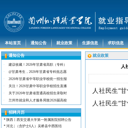
本站首页
通知公告
就业政策
生源信息
求职信息
通知公告
就业政策
·
建议收藏！2026年甘肃省高职（专科）
人
·
@甘肃考生，2026年甘肃省专科批志愿
·
2026年甘肃省中等职业学校统一招生报
·
关注！2026甘肃中等职业学校招生直播
人社民生“
·
关于2026年甘肃省普通高校招生录取时
*
河北 | （含护士15名）唐山康诚医院
·
兰州市就业和人才服务局致2026届高校
人社民生“
*
内蒙古 | （含护士3人）兴安长生肾病
*
宁夏 | （含护士2名）灵武市福灵养老
招聘月历
*
陕西 | （含护士5人）宝鸡蔡家坡普安
*
陕西丨西安交通大学第一附属医院招聘公告
*
河北 | （含护士6人）吴桥县中西医结