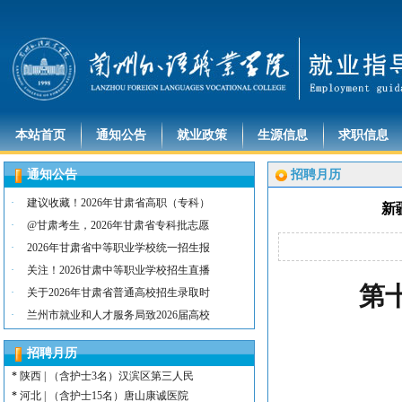
本站首页
通知公告
就业政策
生源信息
求职信息
*
河北 | （含护士15名）唐山康诚医院
*
内蒙古 | （含护士3人）兴安长生肾病
通知公告
招聘月历
*
宁夏 | （含护士2名）灵武市福灵养老
·
建议收藏！2026年甘肃省高职（专科）
新
*
陕西 | （含护士5人）宝鸡蔡家坡普安
·
@甘肃考生，2026年甘肃省专科批志愿
*
陕西丨西安交通大学第一附属医院招聘公告
·
2026年甘肃省中等职业学校统一招生报
*
河北 | （含护士6人）吴桥县中西医结
·
关注！2026甘肃中等职业学校招生直播
*
河北 | 宝石花定州市第二医院医养中心
第
*
宁夏 | （含幼师3名）银川市西夏区第
·
关于2026年甘肃省普通高校招生录取时
*
宁夏 | （含幼师2名）银川市西夏区镇
·
兰州市就业和人才服务局致2026届高校
*
陕西 | 榆林市第二十四幼儿园招聘启事
*
甘肃 | （含护士若干名）礼泉民源医院
招聘月历
*
陕西 | （含护士3名）汉滨区第三人民
*
河北 | （含护士15名）唐山康诚医院