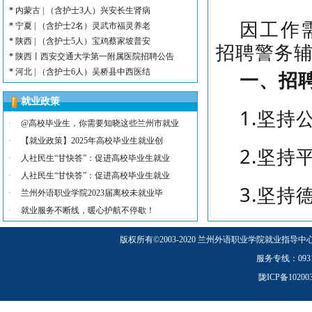
*
内蒙古 | （含护士3人）兴安长生肾病
因工作
*
宁夏 | （含护士2名）灵武市福灵养老
*
陕西 | （含护士5人）宝鸡蔡家坡普安
招聘警务
*
陕西丨西安交通大学第一附属医院招聘公告
*
河北 | （含护士6人）吴桥县中西医结
一、招
*
河北 | 宝石花定州市第二医院医养中心
*
宁夏 | （含幼师3名）银川市西夏区第
就业政策
1.坚
*
宁夏 | （含幼师2名）银川市西夏区镇
·
@高校毕业生，你需要知晓这些兰州市就业
*
陕西 | 榆林市第二十四幼儿园招聘启事
·
【就业政策】2025年高校毕业生就业创
*
甘肃 | （含护士若干名）礼泉民源医院
2.坚
·
人社民生“甘快答”：促进高校毕业生就业
*
陕西 | （含护士3名）汉滨区第三人民
·
人社民生“甘快答”：促进高校毕业生就业
3.坚持
·
兰州外语职业学院2023届离校未就业毕
·
就业服务不断线，暖心护航不停歇！
二、招
版权所有
©
2003-2020 兰州外语职业学院就业指导中
服务专线：0931-5
1.招聘
陇ICP备1020
2.根