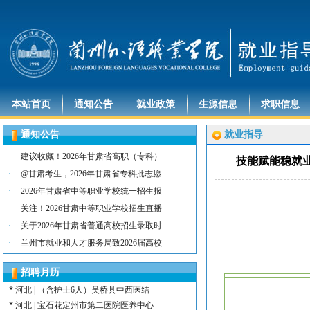
本站首页
通知公告
就业政策
生源信息
求职信息
通知公告
就业指导
·
建议收藏！2026年甘肃省高职（专科）
技能赋能稳就
·
@甘肃考生，2026年甘肃省专科批志愿
·
2026年甘肃省中等职业学校统一招生报
·
关注！2026甘肃中等职业学校招生直播
*
河北 | （含护士15名）唐山康诚医院
·
关于2026年甘肃省普通高校招生录取时
*
内蒙古 | （含护士3人）兴安长生肾病
·
兰州市就业和人才服务局致2026届高校
*
宁夏 | （含护士2名）灵武市福灵养老
*
陕西 | （含护士5人）宝鸡蔡家坡普安
招聘月历
*
陕西丨西安交通大学第一附属医院招聘公告
*
河北 | （含护士6人）吴桥县中西医结
*
河北 | 宝石花定州市第二医院医养中心