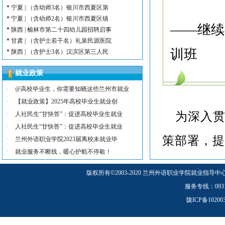
*
宁夏 | （含幼师3名）银川市西夏区第
*
宁夏 | （含幼师2名）银川市西夏区镇
——继续
*
陕西 | 榆林市第二十四幼儿园招聘启事
*
甘肃 | （含护士若干名）礼泉民源医院
训班
*
陕西 | （含护士3名）汉滨区第三人民
*
河北 | （含护士15名）唐山康诚医院
就业政策
*
内蒙古 | （含护士3人）兴安长生肾病
*
宁夏 | （含护士2名）灵武市福灵养老
·
@高校毕业生，你需要知晓这些兰州市就业
*
陕西 | （含护士5人）宝鸡蔡家坡普安
·
【就业政策】2025年高校毕业生就业创
*
陕西丨西安交通大学第一附属医院招聘公告
为深入
·
人社民生“甘快答”：促进高校毕业生就业
*
河北 | （含护士6人）吴桥县中西医结
·
人社民生“甘快答”：促进高校毕业生就业
*
河北 | 宝石花定州市第二医院医养中心
策部署，
·
兰州外语职业学院2023届离校未就业毕
*
宁夏 | （含幼师3名）银川市西夏区第
*
宁夏 | （含幼师2名）银川市西夏区镇
·
就业服务不断线，暖心护航不停歇！
继续教育学院
*
陕西 | 榆林市第二十四幼儿园招聘启事
版权所有
©
2003-2020 兰州外语职业学院就业指导中
*
甘肃 | （含护士若干名）礼泉民源医院
班
开班仪式
。
*
陕西 | （含护士3名）汉滨区第三人民
服务专线：0931-5
管理学院大三
陇ICP备1020
求。