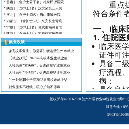
重点提示
*
陕西 | （含护士3名）汉滨区第三人民
符合条件
*
河北 | （含护士15名）唐山康诚医院
*
内蒙古 | （含护士3人）兴安长生肾病
*
宁夏 | （含护士2名）灵武市福灵养老
一、临床
*
陕西 | （含护士5人）宝鸡蔡家坡普安
1. 住院医
*
陕西丨西安交通大学第一附属医院招聘公告
就业政策
*
河北 | （含护士6人）吴桥县中西医结
临床医
*
河北 | 宝石花定州市第二医院医养中心
·
@高校毕业生，你需要知晓这些兰州市就业
证件可
*
宁夏 | （含幼师3名）银川市西夏区第
·
【就业政策】2025年高校毕业生就业创
具备二
*
宁夏 | （含幼师2名）银川市西夏区镇
·
人社民生“甘快答”：促进高校毕业生就业
*
陕西 | 榆林市第二十四幼儿园招聘启事
疗流程
·
人社民生“甘快答”：促进高校毕业生就业
*
甘肃 | （含护士若干名）礼泉民源医院
病；
·
兰州外语职业学院2023届离校未就业毕
*
陕西 | （含护士3名）汉滨区第三人民
具备良
·
就业服务不断线，暖心护航不停歇！
守医疗
版权所有
©
2003-2020 兰州外语职业学院就业指导中
服务专线：0931-5
2. 体检医
陇ICP备1020
临床医