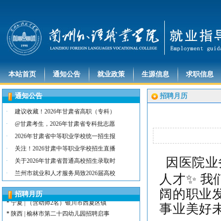
本站首页
通知公告
就业政策
生源信息
求职信息
通知公告
招聘月历
*
河北 | （含护士15名）唐山康诚医院
·
建议收藏！2026年甘肃省高职（专科）
*
内蒙古 | （含护士3人）兴安长生肾病
·
@甘肃考生，2026年甘肃省专科批志愿
*
宁夏 | （含护士2名）灵武市福灵养老
·
2026年甘肃省中等职业学校统一招生报
*
陕西 | （含护士5人）宝鸡蔡家坡普安
·
关注！2026甘肃中等职业学校招生直播
*
陕西丨西安交通大学第一附属医院招聘公告
因医院业
·
关于2026年甘肃省普通高校招生录取时
*
河北 | （含护士6人）吴桥县中西医结
·
兰州市就业和人才服务局致2026届高校
人才✨ 
*
河北 | 宝石花定州市第二医院医养中心
*
宁夏 | （含幼师3名）银川市西夏区第
阔的职业
招聘月历
*
宁夏 | （含幼师2名）银川市西夏区镇
事业美好
*
陕西 | 榆林市第二十四幼儿园招聘启事
*
甘肃 | （含护士若干名）礼泉民源医院