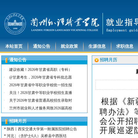
本站首页
通知公告
就业政策
生源信息
求职信息
通知公告
招聘月历
·
建议收藏！2026年甘肃省高职（专科）
·
@甘肃考生，2026年甘肃省专科批志愿
·
2026年甘肃省中等职业学校统一招生报
·
关注！2026甘肃中等职业学校招生直播
根据《新
·
关于2026年甘肃省普通高校招生录取时
*
河北 | （含护士15名）唐山康诚医院
·
兰州市就业和人才服务局致2026届高校
聘办法》
*
内蒙古 | （含护士3人）兴安长生肾病
*
宁夏 | （含护士2名）灵武市福灵养老
会公开招
招聘月历
*
陕西 | （含护士5人）宝鸡蔡家坡普安
开展巡逻
*
陕西丨西安交通大学第一附属医院招聘公告
*
河北 | （含护士6人）吴桥县中西医结