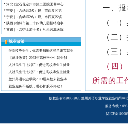
*
河北 | 宝石花定州市第二医院医养中心
一、报
*
宁夏 | （含幼师3名）银川市西夏区第
*
宁夏 | （含幼师2名）银川市西夏区镇
（一）
*
陕西 | 榆林市第二十四幼儿园招聘启事
*
甘肃 | （含护士若干名）礼泉民源医院
（二）
*
陕西 | （含护士3名）汉滨区第三人民
就业政策
*
河北 | （含护士15名）唐山康诚医院
（三）
*
内蒙古 | （含护士3人）兴安长生肾病
·
@高校毕业生，你需要知晓这些兰州市就业
*
宁夏 | （含护士2名）灵武市福灵养老
·
【就业政策】2025年高校毕业生就业创
*
陕西 | （含护士5人）宝鸡蔡家坡普安
（四）
·
人社民生“甘快答”：促进高校毕业生就业
*
陕西丨西安交通大学第一附属医院招聘公告
·
人社民生“甘快答”：促进高校毕业生就业
*
河北 | （含护士6人）吴桥县中西医结
所需的工
·
兰州外语职业学院2023届离校未就业毕
*
河北 | 宝石花定州市第二医院医养中心
*
宁夏 | （含幼师3名）银川市西夏区第
·
就业服务不断线，暖心护航不停歇！
（五）
*
宁夏 | （含幼师2名）银川市西夏区镇
版权所有
©
2003-2020 兰州外语职业学院就业指导中
*
陕西 | 榆林市第二十四幼儿园招聘启事
*
甘肃 | （含护士若干名）礼泉民源医院
服务专线：0931-5
质；
*
陕西 | （含护士3名）汉滨区第三人民
陇ICP备1020
（六）