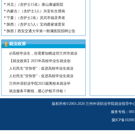
*
河北 | （含护士15名）唐山康诚医院
*
内蒙古 | （含护士3人）兴安长生肾病
*
宁夏 | （含护士2名）灵武市福灵养老
*
陕西 | （含护士5人）宝鸡蔡家坡普安
*
陕西丨西安交通大学第一附属医院招聘公告
*
河北 | （含护士6人）吴桥县中西医结
*
河北 | 宝石花定州市第二医院医养中心
就业政策
*
宁夏 | （含幼师3名）银川市西夏区第
·
@高校毕业生，你需要知晓这些兰州市就业
*
宁夏 | （含幼师2名）银川市西夏区镇
·
【就业政策】2025年高校毕业生就业创
*
陕西 | 榆林市第二十四幼儿园招聘启事
·
人社民生“甘快答”：促进高校毕业生就业
*
甘肃 | （含护士若干名）礼泉民源医院
·
人社民生“甘快答”：促进高校毕业生就业
*
陕西 | （含护士3名）汉滨区第三人民
·
兰州外语职业学院2023届离校未就业毕
·
就业服务不断线，暖心护航不停歇！
版权所有
©
2003-2020 兰州外语职业学院就业指导中
服务专线：0931-5
陇ICP备1020