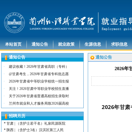
本站首页
通知公告
就业政策
生源信息
求职信息
通知公告
通知公告
*
河北 | （含护士15名）唐山康诚医院
*
内蒙古 | （含护士3人）兴安长生肾病
·
建议收藏！2026年甘肃省高职（专科）
2026
*
宁夏 | （含护士2名）灵武市福灵养老
·
@甘肃考生，2026年甘肃省专科批志愿
*
陕西 | （含护士5人）宝鸡蔡家坡普安
·
2026年甘肃省中等职业学校统一招生报
*
陕西丨西安交通大学第一附属医院招聘公告
·
关注！2026甘肃中等职业学校招生直播
*
河北 | （含护士6人）吴桥县中西医结
·
关于2026年甘肃省普通高校招生录取时
*
河北 | 宝石花定州市第二医院医养中心
·
*
宁夏 | （含幼师3名）银川市西夏区第
兰州市就业和人才服务局致2026届高校
2026年
*
宁夏 | （含幼师2名）银川市西夏区镇
招聘月历
*
陕西 | 榆林市第二十四幼儿园招聘启事
*
甘肃 | （含护士若干名）礼泉民源医院
*
陕西 | （含护士3名）汉滨区第三人民